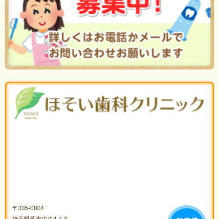
〒335-0004