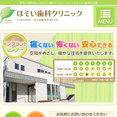
蕨市の歯医者なら[ほそい歯科クリニック]インプラント/歯周病治療
〒335-0004 埼玉県蕨市中央4-4-8